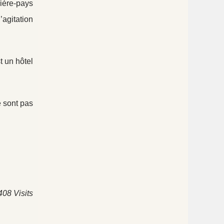
rière-pays
agitation
t un hôtel
e sont pas
408 Visits